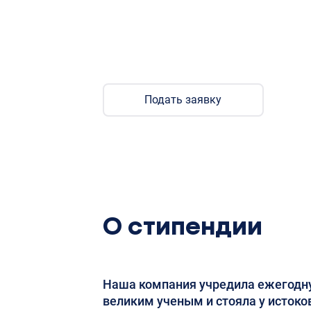
биоинформатики. Перед по
резюме в профиле.
Подать заявку
О стипендии
Наша компания учредила ежегодну
великим ученым и стояла у истоко