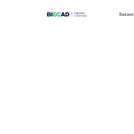
Ваканс
Студенче
стипенди
Ольги Го
в области биологии, биоф