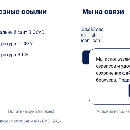
езные ссылки
Мы на связи
альный сайт BIOCAD
тратура СПФХУ
тратура ВШЭ
Задать вопро
Мы используем 
сервисов и удо
сохранение фай
браузера.
Подр
Политика куки (cookies)
Условия использ
адлежат компании АО «БИОКАД».