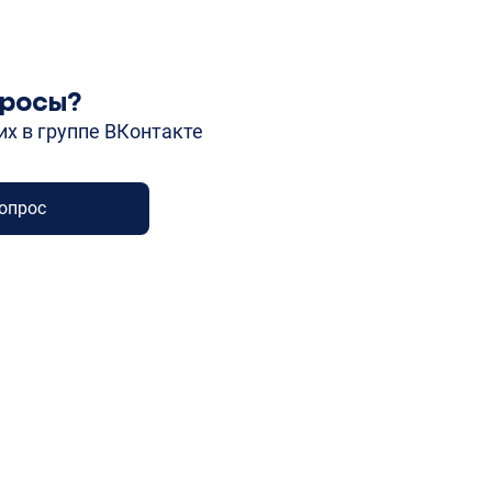
просы?
их в группе ВКонтакте
опрос