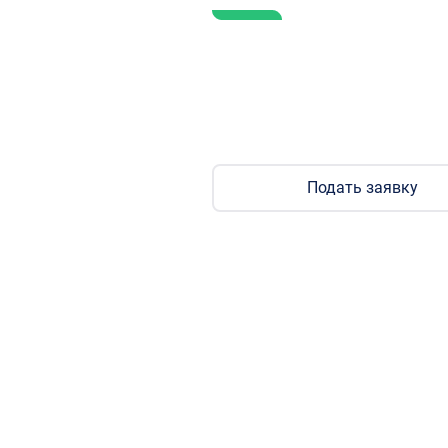
Подать заявк
На получение стипендии
Подать заявку