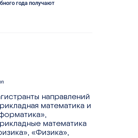
ебного года получают
гистранты направлений
рикладная математика и
форматика»,
рикладные математика
физика», «Физика»,