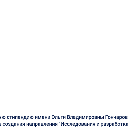
дачей заявки заполните
ю стипендию имени Ольги Владимировны Гончарово
в создания направления "Исследования и разработка"