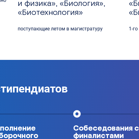
нно
и физика», «Биология»,
«Б
«Биотехнология»
«Б
поступающие летом в магистратуру
1-го
стипендиатов
полнение
Собеседования с
борочного
финалистами