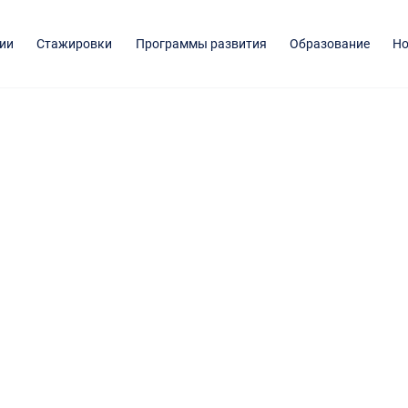
ии
Стажировки
Программы развития
Образование
Но
ская
я имени
нчаровой
изики, биотехнологии и